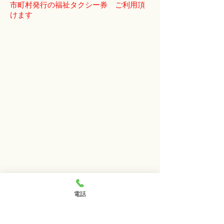
市町村発行の福祉タクシー券 ご利用頂
けます
電話
【車外サービス１時間以内 3,000円】
病院の診察券の受付